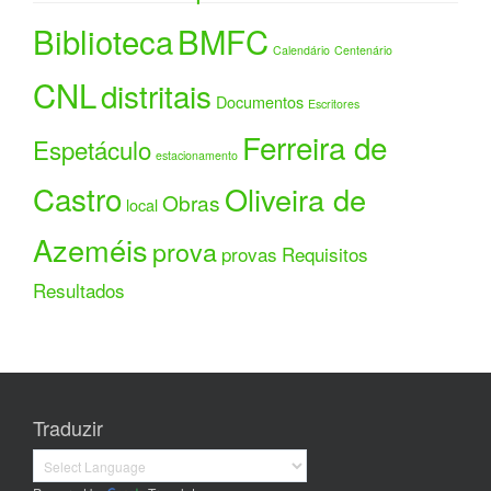
Biblioteca
BMFC
Calendário
Centenário
CNL
distritais
Documentos
Escritores
Ferreira de
Espetáculo
estacionamento
Castro
Oliveira de
Obras
local
Azeméis
prova
provas
Requisitos
Resultados
Traduzir