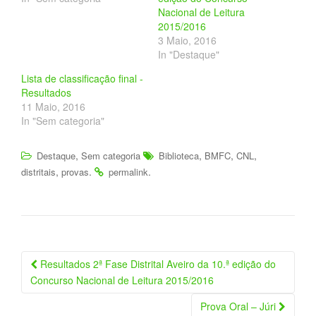
n
n
Nacional de Leitura
T
F
w
a
2015/2016
i
c
3 Maio, 2016
t
e
t
b
In "Destaque"
e
o
r
o
(
k
Lista de classificação final -
O
(
Resultados
p
O
e
p
11 Maio, 2016
n
e
s
n
In "Sem categoria"
i
s
n
i
n
n
e
n
,
,
,
,
Destaque
Sem categoria
Biblioteca
BMFC
CNL
w
e
w
w
,
.
.
distritais
provas
permalink
i
w
n
i
d
n
o
d
w
o
)
w
)
Navegação
Resultados 2ª Fase Distrital Aveiro da 10.ª edição do
da
Concurso Nacional de Leitura 2015/2016
Postagem
Prova Oral – Júri