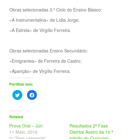
Obras selecionadas 3.º Ciclo do Ensino Básico:
«A Instrumentalina» de Lídia Jorge;
«A Estrela» de Virgílio Ferreira.
Obras selecionadas Ensino Secundário:
«Emigrantes» de Ferreira de Castro;
«Aparição» de Virgílio Ferreira.
Partilhar isto:
C
C
l
l
i
i
c
c
k
k
t
t
o
o
Related
s
s
h
h
Prova Oral – Júri
Resultados 2ª Fase
a
a
r
r
11 Maio, 2016
Distrital Aveiro da 10.ª
e
e
In "Sem categoria"
edição do Concurso
o
o